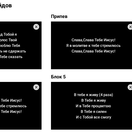
йдов
Припев
д Тобой я
олос Твой
Слава,Слава Тебе Иисус!
 Люблю Тебя
Я в молитве к тебе стремлюсь
ть не сдержать
Слава,Слава Тебе Иисус!
 Тебе сказать
Блок 5
В тебе я живу (4 раза)
 Тебе Иисус!
В Тебе я живу
Тебе стремлюсь
И в Тебе процветаю
 Тебе Иисус!
В Тебе я силен
И с Тобой все смогу