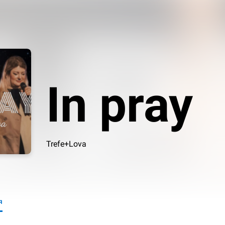
In pray
Trefe+Lova
я