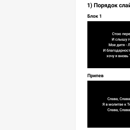
1) Порядок сла
Блок 1
Стою пере
И слышу г
Мое дитя -
И благодарнос
хочу я вновь
Припев
Слава, Слава
Я в молитве к 
Слава, Слава