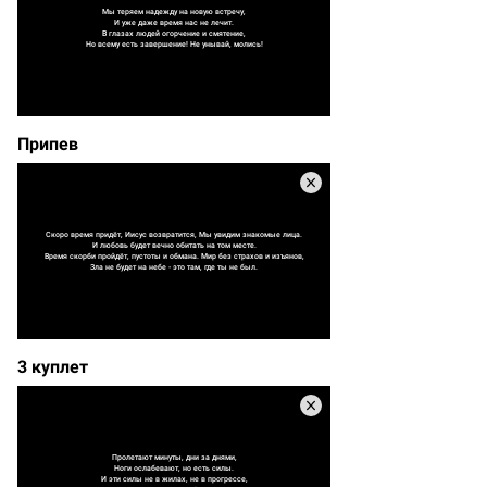
Мы теряем надежду на новую встречу,
И уже даже время нас не лечит.
В глазах людей огорчение и смятение,
Но всему есть завершение! Не унывай, молись!
Припев
Скоро время придёт, Иисус возвратится, Мы увидим знакомые лица.
И любовь будет вечно обитать на том месте.
Время скорби пройдёт, пустоты и обмана. Мир без страхов и изъянов,
Зла не будет на небе - это там, где ты не был.
3 куплет
Пролетают минуты, дни за днями,
Ноги ослабевают, но есть силы.
И эти силы не в жилах, не в прогрессе,