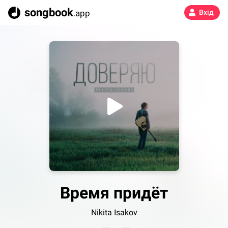
songbook
.app
Вхід
Время придёт
Nikita Isakov