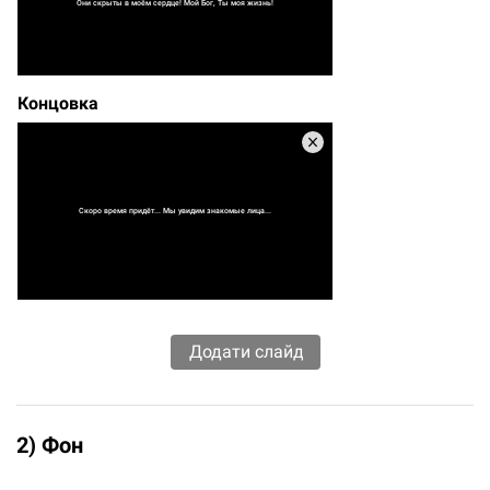
Они скрыты в моём сердце! Мой Бог, Ты моя жизнь!
Концовка
Скоро время придёт... Мы увидим знакомые лица...
2) Фон