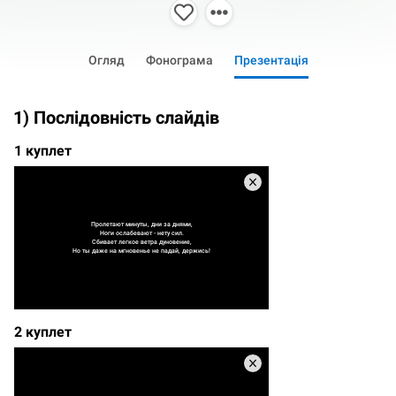
Огляд
Фонограма
Презентація
1) Послідовність слайдів
1 куплет
Пролетают минуты, дни за днями,
Ноги ослабевают - нету сил.
Сбивает легкое ветра дуновение,
Но ты даже на мгновенье не падай, держись!
2 куплет