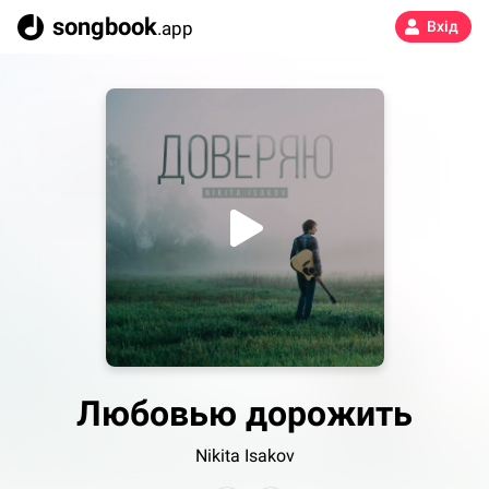
songbook
.app
Вхід
Любовью дорожить
Nikita Isakov