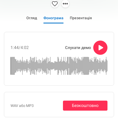
Огляд
Фонограма
Презентація
1:44
/4:02
Слухати демо
Безкоштовно
WAV або MP3