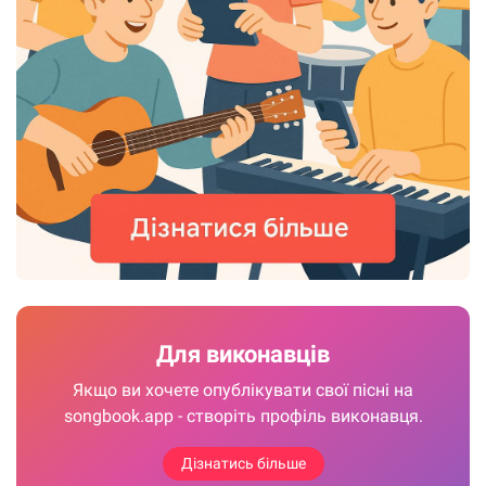
Для виконавців
Якщо ви хочете опублікувати свої пісні на
songbook.app - створіть профіль виконавця.
Дізнатись більше