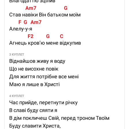
Благодаттю зцілив
              Am7                        G
Став навіки Він батьком моїм
        F  G   Am7
Алелу-у-я
                F2           G         C
Агнець кров‘ю мене відкупив
3 КУПЛЕТ
Віднайшов живу я воду
Що не висохне повік
Для життя потрібне все мені
Маю я лише в Христі
4 КУПЛЕТ
Час прийде, перетнути річку
В славі буду сяяти я
В дім покличеш Свій, перед троном Твоїм
Буду славити Христа,