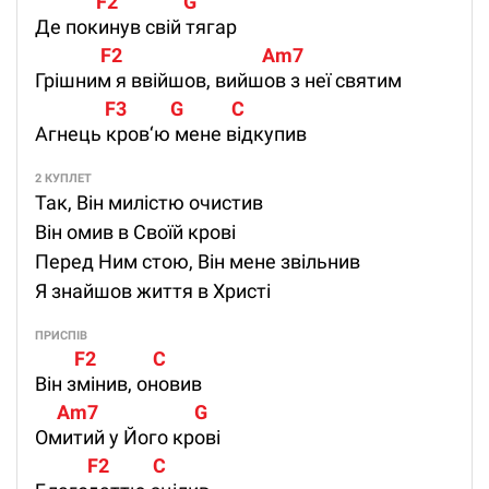
              F2               G
Де покинув свій тягар
               F2                                Am7
Грішним я ввійшов, вийшов з неї святим
                F3          G           C
Агнець кров‘ю мене відкупив
2 КУПЛЕТ
Так, Він милістю очистив
Він омив в Своїй крові
Перед Ним стою, Він мене звільнив
Я знайшов життя в Христі
ПРИСПІВ
         F2             C 
Він змінив, оновив
     Am7                      G
Омитий у Його крові
            F2          C