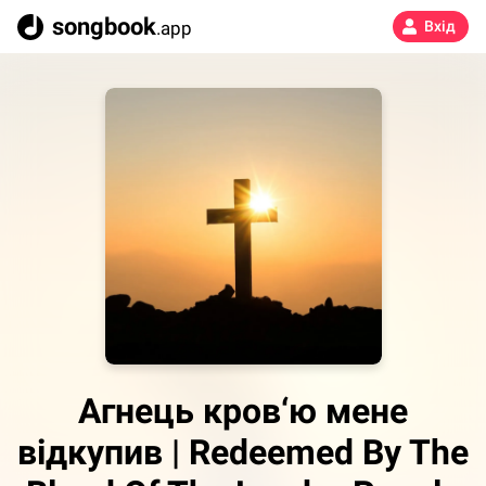
songbook
.app
Вхід
Агнець кров‘ю мене
відкупив | Redeemed By The