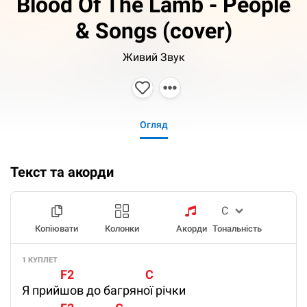
Blood Of The Lamb - People
& Songs (cover)
Живий Звук
Огляд
Текст та акорди
Копіювати
Колонки
Акорди
Тональність
1 КУПЛЕТ
              F2                          C
Я прийшов до багряної річки