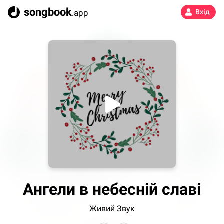
songbook
.app
Вхід
Ангели в небесній славі
Живий Звук