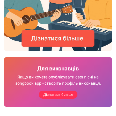
Для виконавців
Якщо ви хочете опублікувати свої пісні на
songbook.app - створіть профіль виконавця.
Дізнатись більше