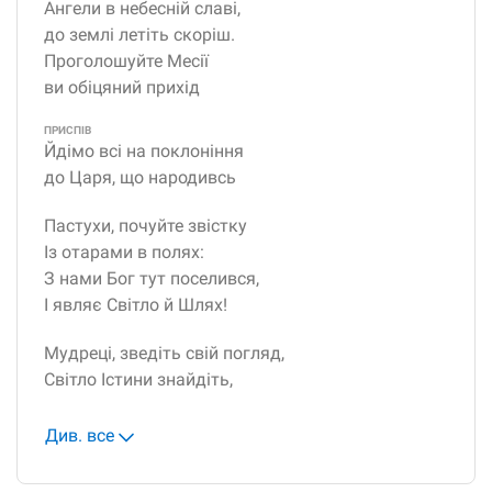
Ангели в небесній славі,
до землі летіть скоріш.
Проголошуйте Месії
ви обіцяний прихід
ПРИСПІВ
Йдімо всі на поклоніння
до Царя, що народивсь
Пастухи, почуйте звістку
Із отарами в полях:
З нами Бог тут поселився,
І являє Світло й Шлях!
Мудреці, зведіть свій погляд,
Світло Істини знайдіть,
Див. все