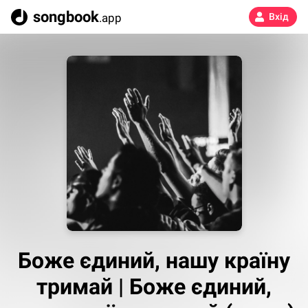
songbook
.app
Вхід
Боже єдиний, нашу країну
тримай | Боже єдиний,