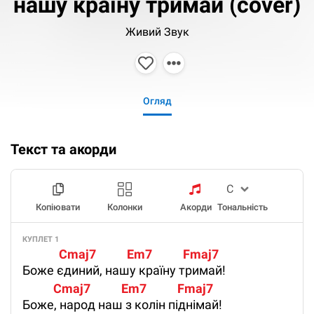
нашу країну тримай (cover)
Живий Звук
Огляд
Текст та акорди
Копіювати
Колонки
Акорди
Тональність
КУПЛЕТ 1
             Cmaj7           Em7           Fmaj7 
Бoжe єдиний, нaшу кpaїну тpимaй!
           Cmaj7           Em7           Fmaj7 
Бoжe, нapoд нaш з кoлiн пiднiмaй!