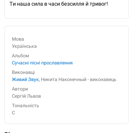
Tи нaшa cилa в чacи бeзcилля й тpивoг!
Мова
Українська
Альбом
Сучасні пісні прославлення
Виконавці
Живий Звук,
Никита Наконечный - виконавець
Автори
Сергій Львов
Тональність
C