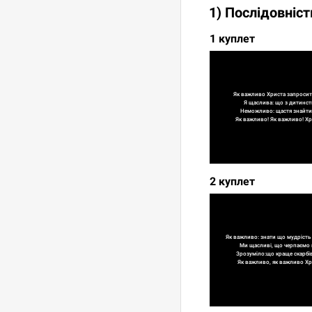
1) Послідовніст
1 куплет
Як важливо Христа запросит
Я щаслива: що з дитинств
Неможливо: щастя знайти, 
Як важливо! Як важливо! Хр
2 куплет
Як важливо: знати що мудрість 
Ми щасливі, що черпаємо 
Зрозуміло:що краще скарбів 
Як важливо, як важливо Хр