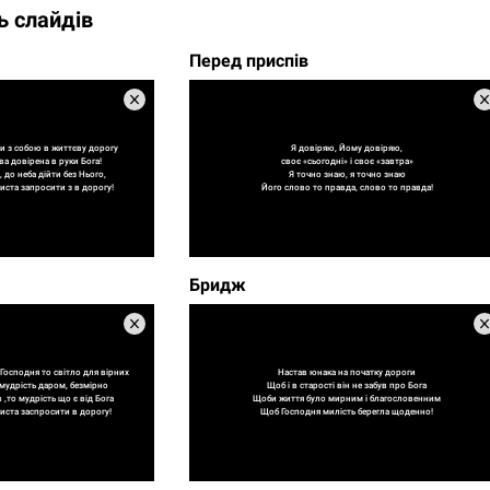
ь слайдів
Перед приспів
и з собою в життєву дорогу
Я довіряю, Йому довіряю,
а довірена в руки Бога!
своє «сьогодні» і своє «завтра»
до неба дійти без Нього,
Я точно знаю, я точно знаю
иста запросити з в дорогу!
Його слово то правда, слово то правда!
Бридж
Господня то світло для вірних
Настав юнака на початку дороги
мудрість даром, безмірно
Щоб і в старості він не забув про Бога
,то мудрість що є від Бога
Щоби життя було мирним і благословенним
иста заспросити в дорогу!
Щоб Господня милість берегла щоденно!