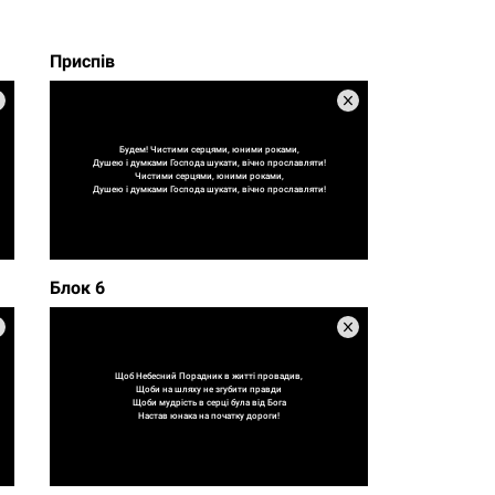
Приспів
Будем! Чистими серцями, юними роками,
Душею і думками Господа шукати, вічно прославляти!
Чистими серцями, юними роками,
Душею і думками Господа шукати, вічно прославляти!
Блок 6
Щоб Небесний Порадник в житті провадив,
Щоби на шляху не згубити правди
Щоби мудрість в серці була від Бога
Настав юнака на початку дороги!