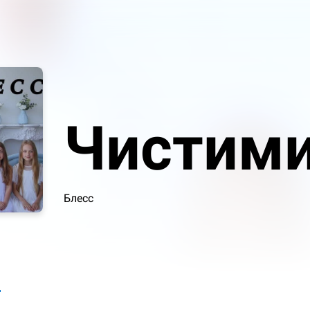
Чистими
Блесс
я