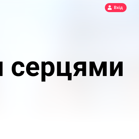
Вхід
 серцями