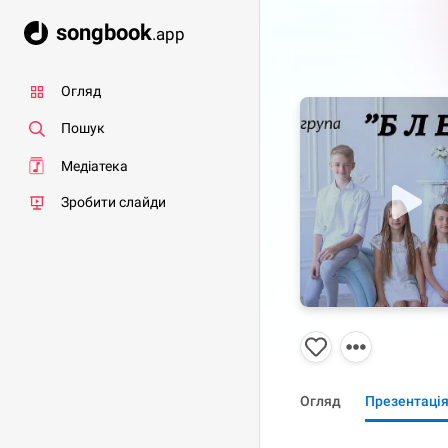
songbook
.app
Огляд
Пошук
Медіатека
Зробити слайди
Огляд
Презентаці