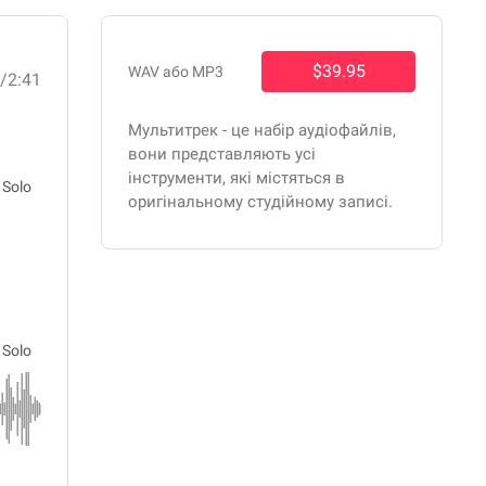
$39.95
WAV або MP3
8
/2:41
Мультитрек - це набір аудіофайлів,
вони представляють усі
інструменти, які містяться в
Solo
оригінальному студійному записі.
Solo