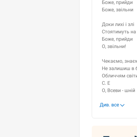
Боже, прийди
Боже, звільни
Доки лихі і злі
Стоятимуть на
Боже, прийди
О, звільни!
Чекаємо, знає
Не залишиш в б
Обличчям світи
C. E
О, Всеви - шній
Див. все