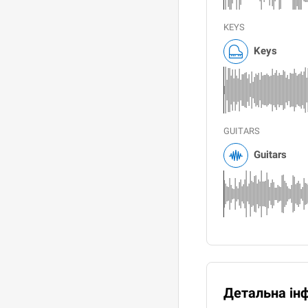
KEYS
Keys
GUITARS
Guitars
Детальна ін