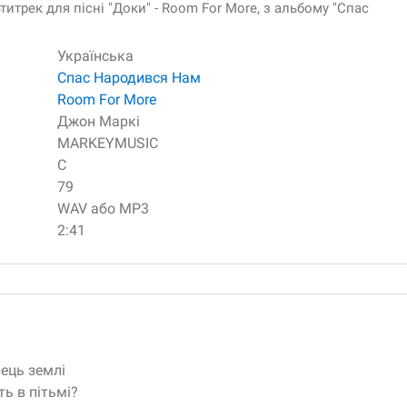
итрек для пісні "Доки" - Room For More, з альбому "Спас
Українська
Спас Народився Нам
Room For More
Джон Маркі
MARKEYMUSIC
C
79
WAV або MP3
2:41
ець землі
ь в пітьмі?