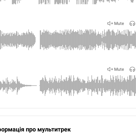
Mute
Mute
формація про мультитрек