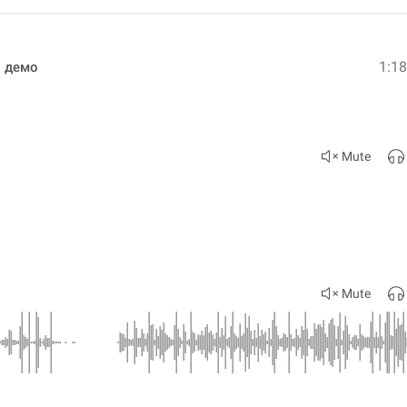
1:1
и демо
Mute
Mute