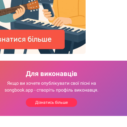
Для виконавців
Якщо ви хочете опублікувати свої пісні на
songbook.app - створіть профіль виконавця.
Дізнатись більше