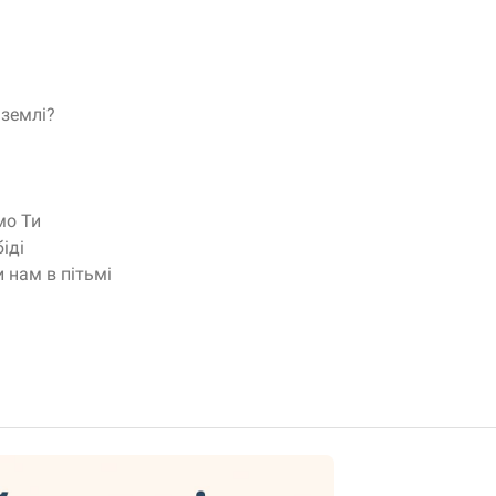
 землі?
мо Ти
іді
 нам в пітьмі