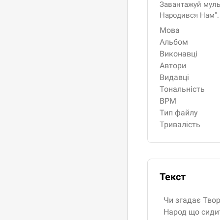
Завантажуй мульт
Народився Нам".
Мова
Альбом
Виконавці
Автори
Видавці
Тональність
BPM
Тип файлу
Тривалість
Текст
Чи згадає Твор
Народ що сидит