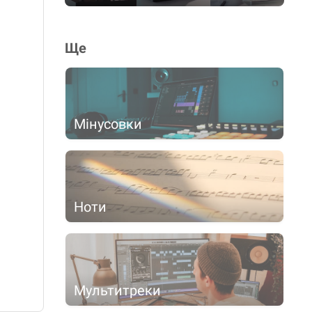
Ще
Мінусовки
Ноти
Мультитреки