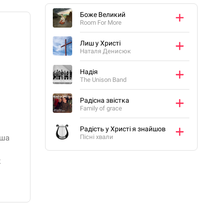
Боже Великий
Room For More
Лиш у Христі
Наталя Денисюк
Надія
The Unison Band
Радісна звістка
Family of grace
Радість у Христі я знайшов
Пісні хвали
ша
к