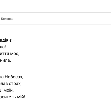
Колонки
адія є –
ла!
иття моє,
цнила.
на Небесах,
лає страх,
і моїй.
аситель мій!