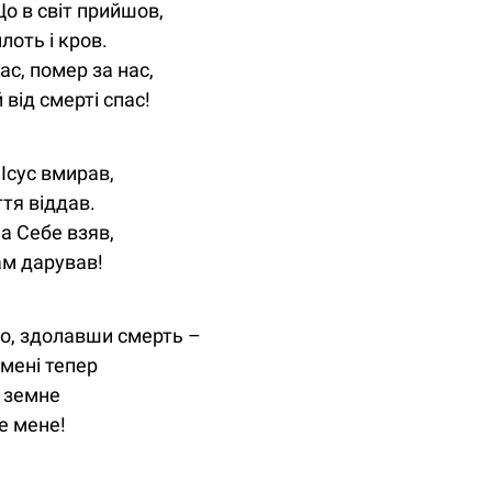
Що в світ прийшов,
плоть і кров.
с, помер за нас,
від смерті спас!
 Ісус вмирав,
ття віддав.
 на Себе взяв,
ам дарував!
о, здолавши смерть –
 мені тепер
 земне
е мене!