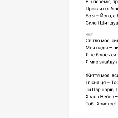
Він переміг, 
Прокляття біл
Бо я – Його, а 
Сила і Щит душ
МІСТ
Світло моє, си
Моя надія – ли
Я не боюсь сил
Я мир знайду л
Життя моє, все
І пісня ця – Тоб
Ти Цар царів, 
Хвала Небес – 
Тобі, Христос!