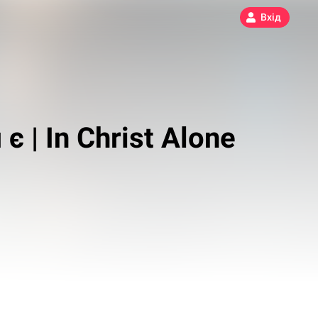
Вхід
є | In Christ Alone