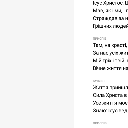
Ісус Христос, 
Мав, як і ми, і 
Страждав за на
Грішних людей 
ПРИСПІВ
Там, на хресті,
За нас усіх жи
Мій гріх і твій
Вічне життя н
КУПЛЕТ
Життя прийшл
Сила Христа в
Усе життя моє
Знаю: Ісус вед
ПРИСПІВ