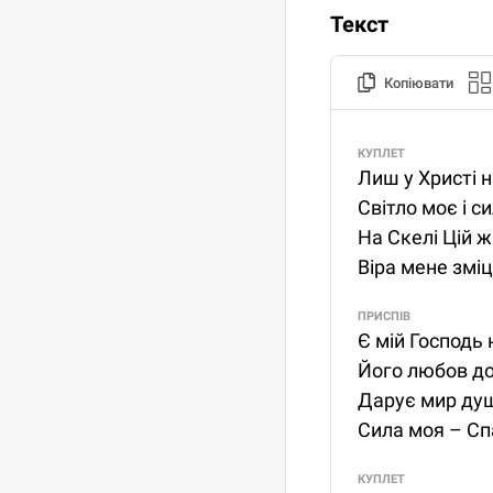
Текст
Копіювати
КУПЛЕТ
Лиш у Христі н
Світло моє і си
На Скелі Цій ж
Віра мене змі
ПРИСПІВ
Є мій Господь 
Його любов до
Дарує мир душ
Сила моя – Сп
КУПЛЕТ