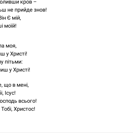
проливши кров –
ьш не прийде знов!
Він Є мій,
і моїй!
ла моя,
ш у Христі!
у пітьми:
иш у Христі!
, що в мені,
і, Ісус!
Господь всього!
Тобі, Христос!