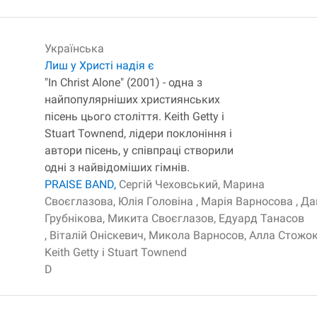
Українська
Лиш у Христі надія є
"In Christ Alone" (2001) - одна з
найпопулярніших християнських
пісень цього століття. Keith Getty і
Stuart Townend, лідери поклоніння і
автори пісень, у співпраці створили
одні з найвідоміших гімнів.
PRAISE BAND,
Сергій Чеховський,
Марина
Своєглазова,
Юлія Головіна ,
Марія Варносова ,
Да
Грубнікова,
Микита Своєглазов,
Едуард Танасов
,
Віталій Оніскевич,
Микола Варносов,
Алла Стожо
Keith Getty і Stuart Townend
D