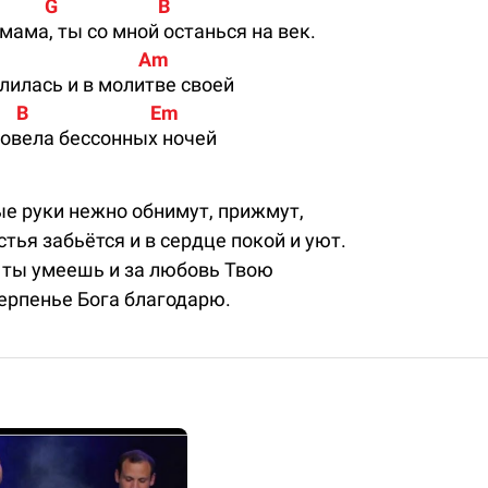
           G                       B
мама, ты со мной останься на век.
                                Am
лилась и в молитве своей
    B                            Em
ровела бессонных ночей
е руки нежно обнимут, прижмут,
стья забьётся и в сердце покой и уют.
 ты умеешь и за любовь Твою
терпенье Бога благодарю.