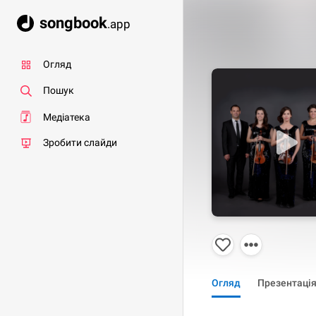
songbook
.app
Огляд
Пошук
Медіатека
Зробити слайди
Огляд
Презентаці