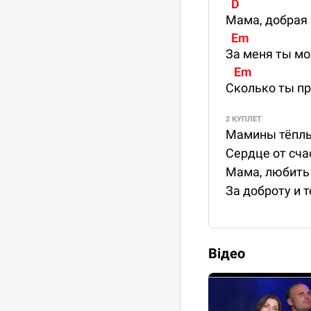
  D                         
Мама, добрая 
  Em                      
За меня ты мо
   Em                     
Сколько ты п
2 КУПЛЕТ
Мамины тёплы
Сердце от сча
Мама, любить
За доброту и 
Відео