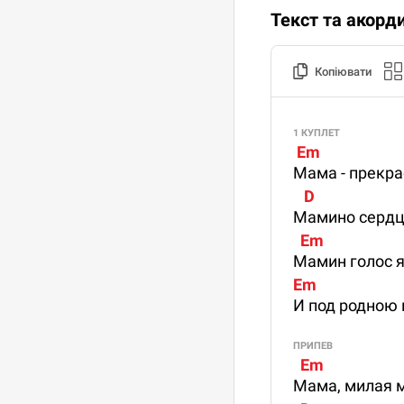
Текст та акорд
Копіювати
1 КУПЛЕТ
 Em                        
Мама - прекра
   D                        
Мамино сердце
  Em                      
Мамин голос я
Em                         
И под родною
ПРИПЕВ
  Em                    
Мама, милая м