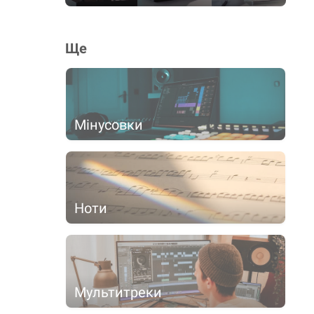
Ще
Мінусовки
Ноти
Мультитреки