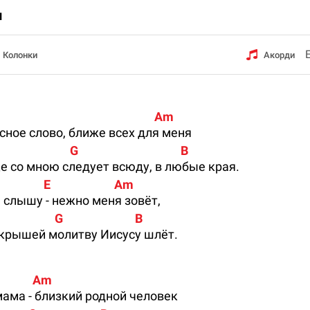
и
Колонки
Акорди
                                                       Am
сное слово, ближе всех для меня
                          G                                     B
 со мною следует всюду, в любые края.
                E                       Am
 слышу - нежно меня зовёт,
                   G                          B
 крышей молитву Иисусу шлёт.
              Am
ама - близкий родной человек