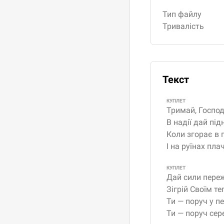
Тип файлу
Тривалість
Текст
КУПЛЕТ
Тримай, Господ
В надії дай пі
Коли згорає в 
І на руїнах пла
КУПЛЕТ
Дай сили переж
Зігрій Своїм т
Ти — поруч у пе
Ти — поруч сер