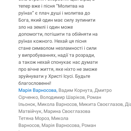
тепер вже і пісня “Молитва на
руїнах” є плач душі і молитва до
Бога, який один має силу зупинити
зло на землі і один може
допомогти, потішити та обійняти на
руїнах кожного. Нехай ця пісня
стане символом незламності і сили
у випробуваннях, надії та розради,
а також нехай спонукає нас думати
про вічне життя, яке ніхто не зможе
зруйнувати у Христі Ісусі. Будьте
благословенні!
Марія Варносова,
Вадим Корнута,
Дмитро
Сірченко,
Володимир Шаріков,
Роман
Ільонок,
Микола Варносов,
Микита Своєглазов,
Ді
Матвійчук,
Марина Своєглазова
Тетяна Мороз,
Микола
Варносов,
Марія Варносова,
Роман