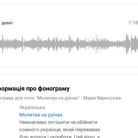
1:1
и демо
формація про фонограму
раму для пісні "Молитва на руїнах" - Марія Варносова.
Українська
Молитва на руїнах
Неможливо потішити чи обійняти
кожного українця, який переживає
біль втрати і скорботи. Цей вірш, а