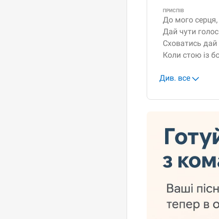
ПРИСПІВ
До мого серця,
Дай чути голос
Сховатись дай і
Коли стою із б
Див. все