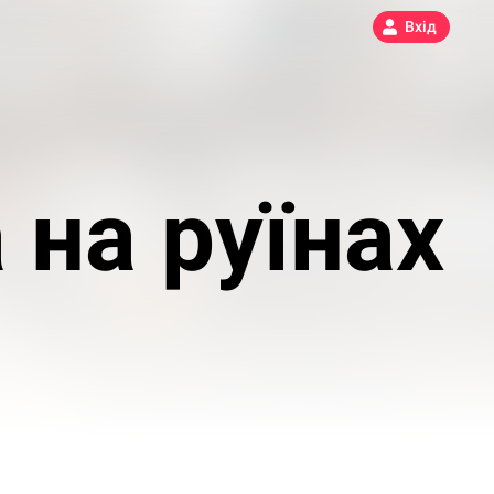
Вхід
 на руїнах