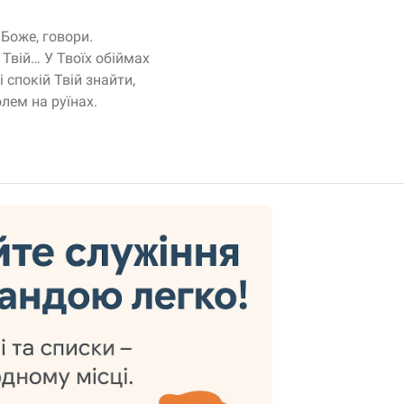
 Боже, говори.
 Твій… У Твоїх обіймах
 спокій Твій знайти,
олем на руїнах.