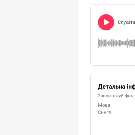
Слухат
Детальна ін
Завантажуй фоног
Мова
Сингл