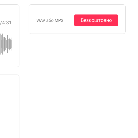
Безкоштовно
WAV або MP3
8
/4:31