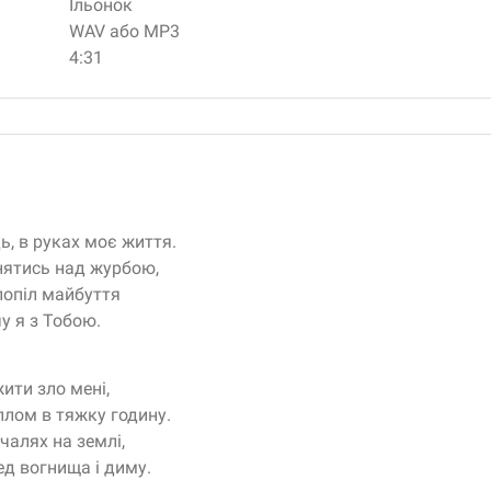
Ільонок
WAV або MP3
4:31
ь, в руках моє життя.
днятись над журбою,
попіл майбуття
чу я з Тобою.
ити зло мені,
еплом в тяжку годину.
чалях на землі,
ед вогнища і диму.