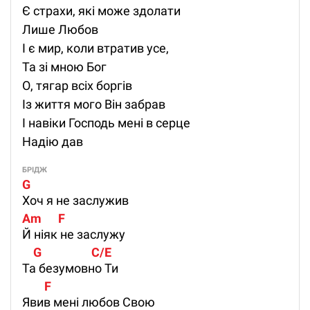
Є страхи, які може здолати
Лише Любов
І є мир, коли втратив усе,
Та зі мною Бог
О, тягар всіх боргів
Із життя мого Він забрав
І навіки Господь мені в серце
Надію дав
БРІДЖ
G
Хоч я не заслужив
Am      F
Й ніяк не заслужу
    G                  C/E    
Та безумовно Ти
        F
Явив мені любов Свою