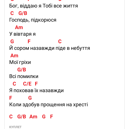
Бог, віддаю я Тобі все життя
 C    G/B    
Господь, підкорюся
     Am
У вівтаря я
 G            F                        C
Й сором назавжди піде в небуття
 Am      
Мої гріхи
       G/B
Всі помилки
   C      C/E   F
Я поховав їх назавжди
F              G
Коли здобув прощення на хресті
C    G/B   Am    G    F
КУПЛЕТ