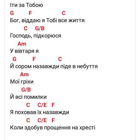
Іти за Тобою
G            F                        C
Бог, віддаю я Тобі все життя
           C      G/B  
Господь, підкорюся
      Am
У вівтаря я
  G             F                  C
Й сором назавжди піде в небуття
        Am    
Мої гріхи
         G/B
Й всі помилки
             C      C/E    F
Я поховав їх назавжди
             C      C/E    F
Коли здобув прощення на хресті