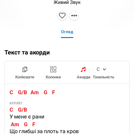
Живий Звук
Огляд
Текст та акорди
Копіювати
Колонки
Акорди
Тональність
C    G/B   Am    G    F
КУПЛЕТ
C    G/B 
У мене є рани
 Am    G    F
Що глибші за плоть та кров