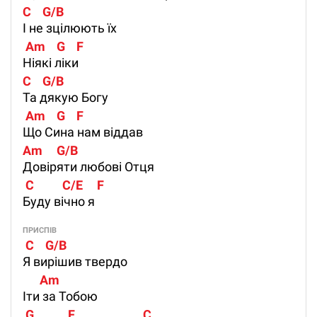
C    G/B 
І не зцілюють їх
 Am    G    F
Ніякі ліки
C    G/B 
Та дякую Богу
 Am    G    F
Що Сина нам віддав
Am     G/B 
Довіряти любові Отця
 C          C/E     F
Буду вічно я
ПРИСПІВ
 C    G/B    
Я вирішив твердо
      Am
Іти за Тобою
 G            F                        C