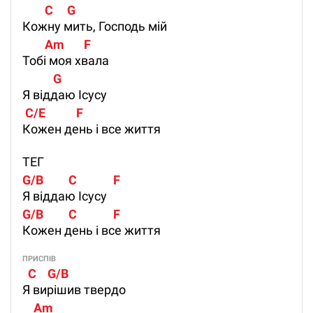
        C     G
Кожну мить, Господь мій
        Am       F
Тобі моя хвала
           G  
Я віддаю Ісусу
 C/E           F
Кожен день і все життя
ТЕГ
G/B         C             F
Я віддаю Ісусу
G/B         C             F
Кожен день і все життя
ПРИСПІВ
  C    G/B      
Я вирішив твердо
    Am