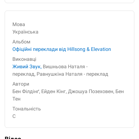
Мова
Українська
Альбом
Офіційні переклади від Hillsong & Elevation
Виконавці
Живий Звук,
Вишньова Наталя -
переклад,
Равнушкіна Наталя - переклад
Автори
Бен Філдінґ,
Ейден Кінг,
Джошуа Позеховен,
Бен
Тен
Тональність
C