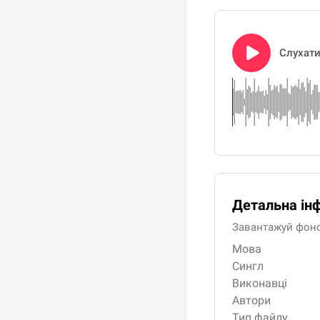
Слухат
Детальна ін
Завантажуй фоног
Мова
Сингл
Виконавці
Автори
Тип файлу