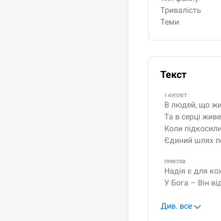
Тривалість
Теми
Текст
1 КУПЛЕТ
В людей, що жи
Та в серці жив
Коли підкосили
Єдиний шлях пе
ПРИСПІВ
Надія є для ко
У Бога – Він ві
Див. все