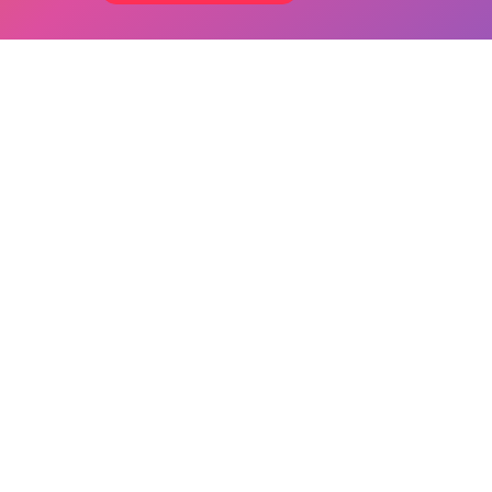
ok
Пісні
.app