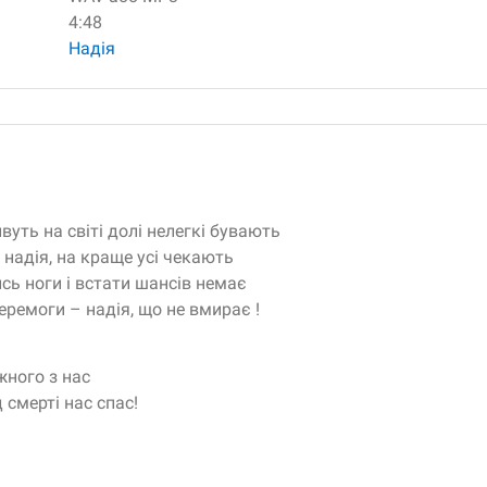
4:48
Надія
вуть на світі долі нелегкі бувають
е надія, на краще усі чекають
сь ноги і встати шансів немає
ремоги – надія, що не вмирає !
жного з нас
д смерті нас спас!