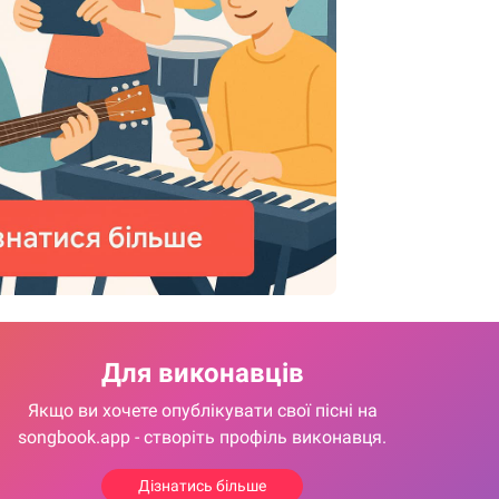
Для виконавців
Якщо ви хочете опублікувати свої пісні на
songbook.app - створіть профіль виконавця.
Дізнатись більше