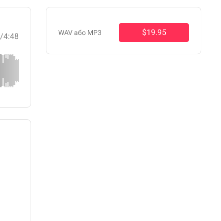
$19.95
WAV або MP3
0
/4:48