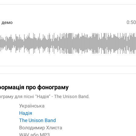
0:5
и демо
формація про фонограму
раму для пісні "Надія" - The Unison Band.
Українська
Надія
The Unison Band
Володимир Хлиста
WAV або MP3