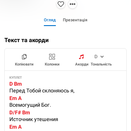
Огляд
Презентація
Текст та акорди
Копіювати
Колонки
Акорди
Тональність
КУПЛЕТ
D Bm
Перед Тобой склоняюсь я,
Em A
Всемогущий Бог.
D/F# Bm
Источник утешения
Em A