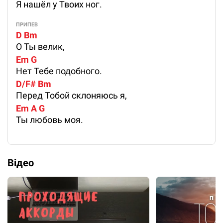
Я нашёл у Твоих ног.
ПРИПЕВ
D Bm
О Ты велик,
Em G
Нет Тебе подобного.
D/F# Bm
Перед Тобой склоняюсь я,
Em A G
Ты любовь моя.
Відео