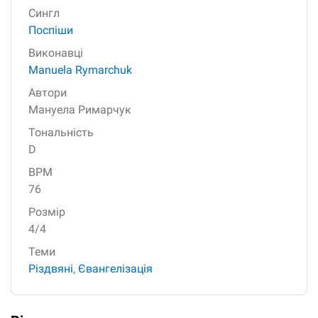
Сингл
Поспіши
Виконавці
Manuela Rymarchuk
Автори
Мануела Римарчук
Тональність
D
BPM
76
Розмір
4/4
Теми
Різдвяні
,
Євангелізація