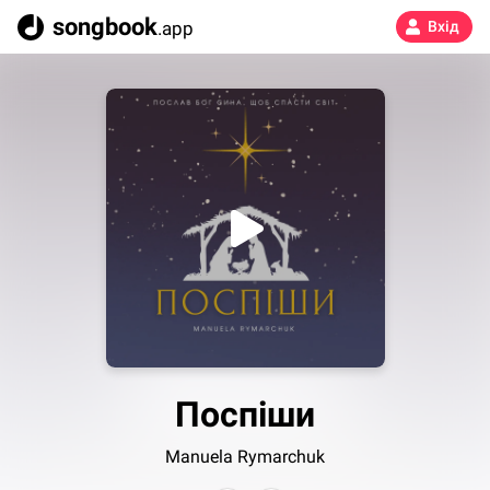
songbook
.app
Вхід
Поспіши
Manuela Rymarchuk