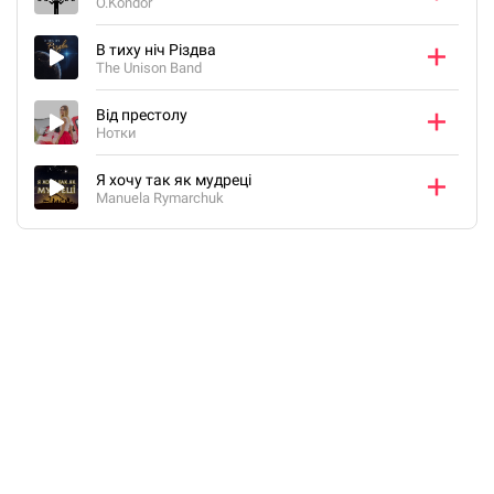
O.Kondor
В тиху ніч Різдва
The Unison Band
Від престолу
Нотки
Я хочу так як мудреці
Manuela Rymarchuk