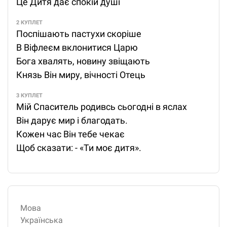
Це Дитя дає спокій душі
2 КУПЛЕТ
Поспішають пастухи скоріше
В Віфлеєм вклонитися Царю
Бога хвалять, новину звіщають
Князь Він миру, вічності Отець
3 КУПЛЕТ
Мій Спаситель родивсь сьогодні в яслах
Він дарує мир і благодать.
Кожен час Він тебе чекає
Щоб сказати: - «Ти моє дитя».
Мова
Українська