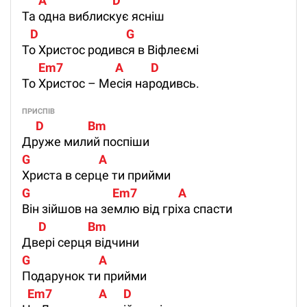
      A                        D
Та одна виблискує ясніш
   D                                G
То Христос родився в Віфлеємі
      Em7                   A          D
То Христос – Месія народивсь.
ПРИСПІВ
     D                Bm
Друже милий поспіши
G                         A
Христа в серце ти прийми
G                              Em7               A
Він зійшов на землю від гріха спасти
      D               Bm
Двері серця відчини
G                         A
Подарунок ти прийми
  Em7                 A      D