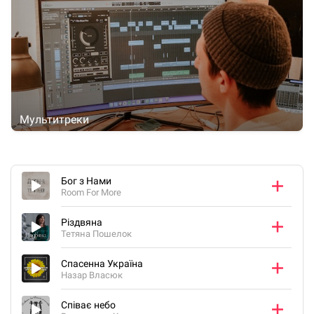
Мультитреки
Бог з Нами
Room For More
Різдвяна
Тетяна Пошелок
Спасенна Україна
Назар Власюк
Співає небо