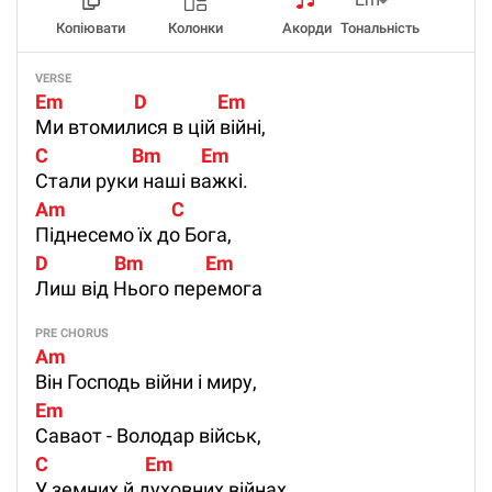
Копіювати
Колонки
Акорди
Тональність
VERSE
Em                D                Em
Ми втомилися в цій війні,
C                   Bm         Em
Стали руки наші важкі.
Am                        C
Піднесемо їх до Бога,
D               Bm              Em
Лиш від Нього перемога
PRE CHORUS
Am
Він Господь війни і миру,
Em
Саваот - Володар військ,
C                      Em
У земних й духовних війнах,