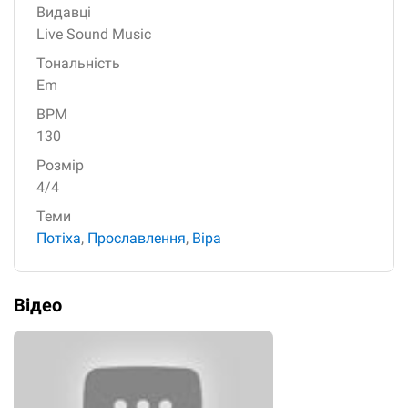
Видавці
Live Sound Music
Тональність
Em
BPM
130
Розмір
4/4
Теми
Потіха
,
Прославлення
,
Віра
Відео