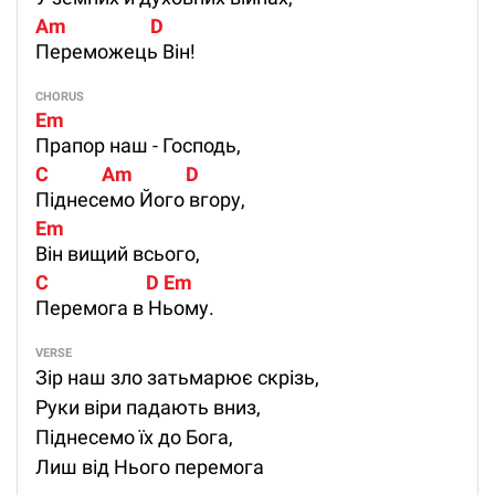
Am                   D
Переможець Він!
CHORUS
Em
Прапор наш - Господь,
C            Am            D
Піднесемо Його вгору,
Em
Він вищий всього,
C                      D Em
Перемога в Ньому.
VERSE
Зір наш зло затьмарює скрізь,
Руки віри падають вниз,
Піднесемо їх до Бога,
Лиш від Нього перемога