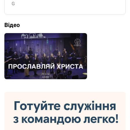
G
Відео