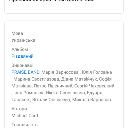
Мова
Українська
Альбом
Різдвяний
Виконавці
PRAISE BAND,
Марія Варносова ,
Юлія Головіна
,
Марина Своєглазова,
Діана Матвійчук,
Софія
Матвієва,
Петро Пшеничний,
Сергій Чеховський
,
Іван Романюк,
Нікіта Своєглазов,
Едуард
Танасов ,
Віталій Оніскевич,
Микола Варносов
Автори
Michael Card
Тональність