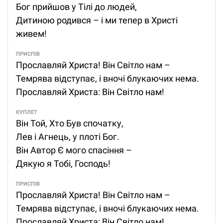
Бог прийшов у Тілі до людей,
Дитиною родився – і ми тепер в Христі
живем!
ПРИСПІВ
Прославляй Христа! Він Світло нам –
Темрява відступає, і вночі блукаючих нема.
Прославляй Христа: Він Світло нам!
КУПЛЕТ
Він Той, Хто Був спочатку,
Лев і Агнець, у плоті Бог.
Він Автор Є мого спасіння –
Дякую я Тобі, Господь!
ПРИСПІВ
Прославляй Христа! Він Світло нам –
Темрява відступає, і вночі блукаючих нема.
Прославляй Христа: Він Світло нам!