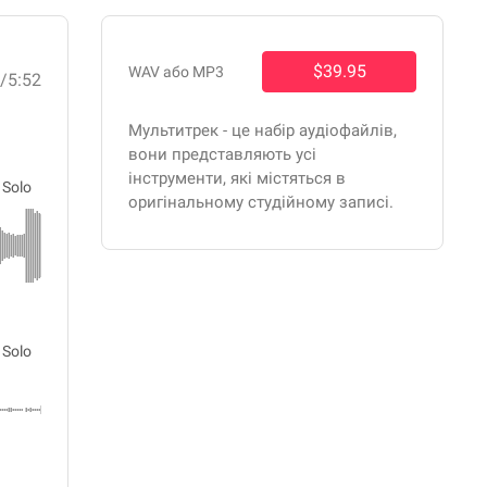
$39.95
WAV або MP3
8
/5:52
Мультитрек - це набір аудіофайлів,
вони представляють усі
інструменти, які містяться в
Solo
оригінальному студійному записі.
Solo