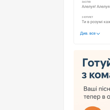
ЗАСПІВ
Алелуя! Алелуя
3 КУПЛЕТ
Ти в розумі ка
Див. все