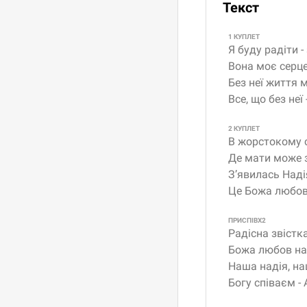
Текст
1 КУПЛЕТ
Я буду радіти -
Вона моє серц
Без неї життя 
Все, що без неї
2 КУПЛЕТ
В жорстокому с
Де мати може 
З’явилась Наді
Це Божа любов
ПРИСПІВX2
Радісна звіст
Божа любов на
Наша надія, на
Богу співаєм - 