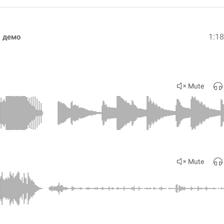
1:1
и демо
Mute
Mute