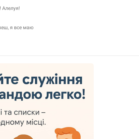
! Алелуя!
жеш, я все маю