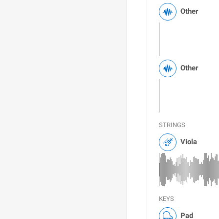
Other
Other
STRINGS
Viola
KEYS
Pad