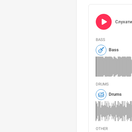
Слухат
BASS
Bass
DRUMS
Drums
OTHER