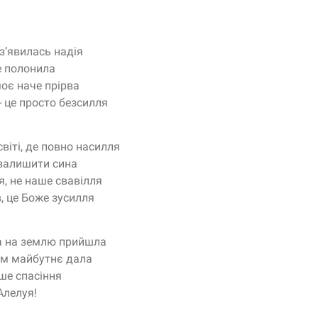
 з’явилась надія
е полонила
моє наче прірва
 - це просто безсилля
віті, де повно насилля
залишити сина
я, не наше свавілля
, це Боже зусилля
ка на землю прийшла
м майбутнє дала
ше спасіння
Алелуя!