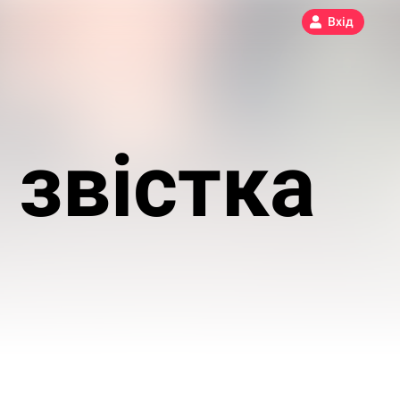
Вхід
 звістка