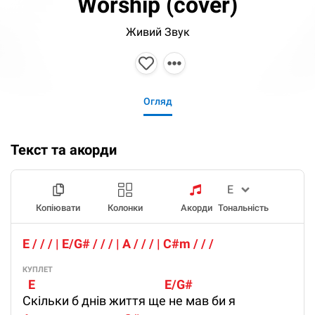
Worship (cover)
Живий Звук
Огляд
Текст та акорди
Копіювати
Колонки
Акорди
Тональність
E / / / | E/G# / / / | A / / / | C#m / / / 
КУПЛЕТ
  E                                              E/G# 
Скільки б днів життя ще не мав би я