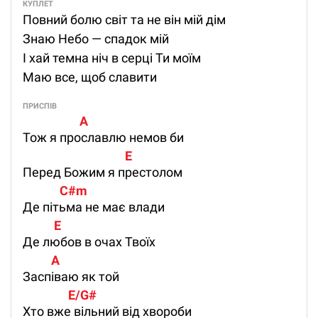
КУПЛЕТ
Повний болю світ та не він мій дім
Знаю Небо — спадок мій
І хай темна ніч в серці Ти моїм
Маю все, щоб славити
ПРИСПІВ
                    A              
Тож я прославлю немов би
                                    E 
Перед Божим я престолом
             C#m  
Де пітьма не має влади
           E 
Де любов в очах Твоїх
          A
Заспіваю як той
                E/G# 
Хто вже вільний від хвороби