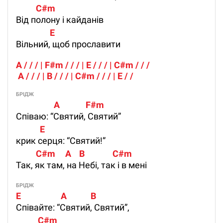
          C#m 
Від полону і кайданів
                 E 
Вільний, щоб прославити
A / / / | F#m / / / | E / / / | C#m / / / 
 A / / / | B / / / | C#m / / / | E / /  
БРІДЖ
                   A             F#m      
Співаю: “Святий, Святий”
            E
крик серця: “Святий!”
          C#m     A    B              C#m 
Так, як там, на Небі, так і в мені
БРІДЖ
E                    A            B
Співайте: “Святий, Святий”,
           C#m 