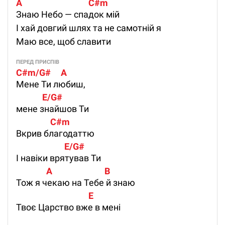
A                                 C#m 
Знаю Небо — спадок мій
І хай довгий шлях та не самотній я
Маю все, щоб славити
ПЕРЕД ПРИСПІВ
C#m/G#     A                 
Мене Ти любиш,
             E/G# 
мене знайшов Ти
                 C#m 
Вкрив благодаттю
                        E/G# 
І навіки врятував Ти
               A                          B 
Тож я чекаю на Тебе й знаю
                                    E 
Твоє Царство вже в мені