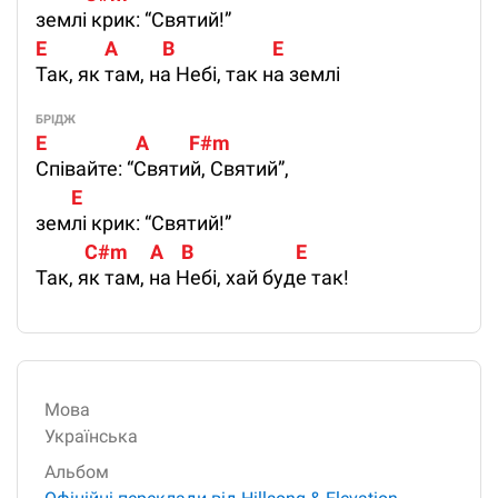
землі крик: “Святий!”
E             A          B                      E 
Так, як там, на Небі, так на землі
БРІДЖ
E                    A         F#m 
Співайте: “Святий, Святий”,
        E 
землі крик: “Святий!”
           C#m     A    B                       E
Так, як там, на Небі, хай буде так!
Мова
Українська
Альбом