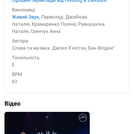
Офіційні переклади від Hillsong & Elevation
Виконавці
Живий Звук,
Переклад: Джабієва
Наталія,
Крамаренко Поліна,
Равнушкіна
Наталя,
Гринчук Анна
Автори
Слова та музика: Джоел Х’юстон,
Бен Філдінґ
Тональність
E
BPM
63
Відео