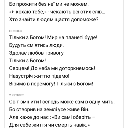
Бо прожити без неї ми не можем.
«Я кохаю тебе,» - чекають всі отих слів…
Хто знайти людям щастя допоможе?
ПРИПЕВ
Тільки з Богом! Мир на планеті буде!
Будуть сміятись люди.
Здолає любов тривогу
Тільки з Богом!
Серцем! До неба ми доторкнемось!
Назустріч життю підемо!
Віримо в перемогу! Тільки з Богом!
2 КУПЛЕТ
Світ змінити Господь може сам в одну мить.
Бо створив на землі усе живе Він.
Але каже до нас : «Ви самі оберіть –
Для себе життя чи смерть навік.»