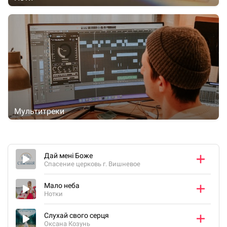
Мультитреки
Дай мені Боже
Спасение церковь г. Вишневое
Мало неба
Нотки
Слухай свого серця
Оксана Козунь