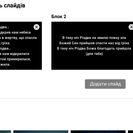
ь слайдів
Блок 2
іздва…
відкрив нам небеса
 в жертву, що спасла
В тиху ніч Різдва на землю повну зла
 гріха.
Божий Син прийшов спасти нас від гріха
Різдва…
В тиху ніч Різдва Божа благодать прийшла
а нам відкрилася
(для тебе)
гом примирилася,
 жила.