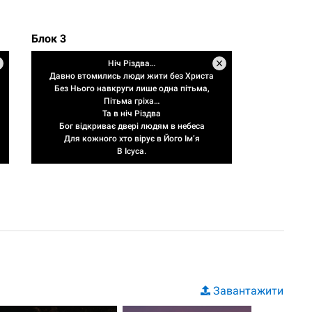
Блок 3
Ніч Різдва…
Давно втомились люди жити без Христа
Без Нього навкруги лише одна пітьма,
Пітьма гріха…
Та в ніч Різдва
Бог відкриває двері людям в небеса
Для кожного хто вірує в Його Ім’я
В Ісуса.
Завантажити