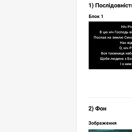
1) Послідовніст
Блок 1
Ніч Р
В цю ніч Господь 
Послав на землю Сина
Нас від
О, ніч 
Вся таємниця неб
Щоби людина з Бо
І з ним
2) Фон
Зображення