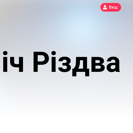
Вхід
ніч Різдва