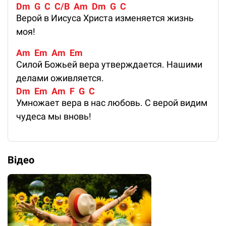
Dm  G  C  C/B  Am  Dm  G  C
Верой в Иисуса Христа изменяется жизнь
моя!
Am  Em  Am  Em
Силой Божьей вера утверждается. Нашими
делами оживляется.
Dm  Em  Am  F  G  C
Умножает вера в нас любовь. С верой видим
чудеса мы вновь!
Відео