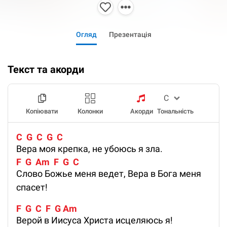
Огляд
Презентація
Текст та акорди
Копіювати
Колонки
Акорди
Тональність
C  G  C  G  C
Вера моя крепка, не убоюсь я зла.
F  G  Am  F  G  C
Слово Божье меня ведет, Вера в Бога меня
спасет!
F  G  C  F  G Am
Верой в Иисуса Христа исцеляюсь я!