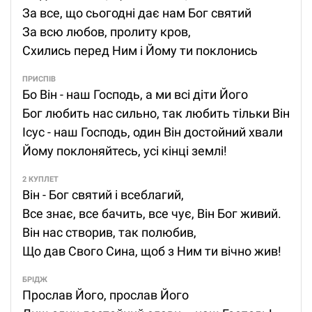
За все, що сьогодні дає нам Бог святий
За всю любов, пролиту кров,
Схились перед Ним і Йому ти поклонись
ПРИСПІВ
Бо Він - наш Господь, а ми всі діти Його
Бог любить нас сильно, так любить тільки Він
Ісус - наш Господь, один Він достойний хвали
Йому поклоняйтесь, усі кінці землі!
2 КУПЛЕТ
Він - Бог святий і всеблагий,
Все знає, все бачить, все чує, Він Бог живий.
Він нас створив, так полюбив,
Що дав Свого Сина, щоб з Ним ти вічно жив!
БРІДЖ
Прослав Його, прослав Його