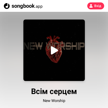
songbook
.app
Вхід
Всім серцем
New Worship