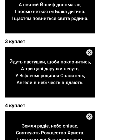
А святий Йосиф допомагає,
І посміхнеться їм Божа дитина.
І щастям повниться свята родина.
3 куплет
Йдуть пастушки, щоби поклонитись,
А три царі дарунки несуть,
У Віфлеємі родився Спаситель,
Ангели в небі честь віддають.
4 куплет
Земля радіє, небо співає,
Святкують Рождество Христа.
І ми сьогодні благословляєм,