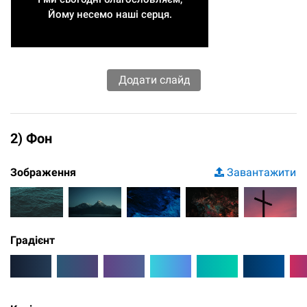
Йому несемо наші серця.
2) Фон
Зображення
Завантажити
Градієнт