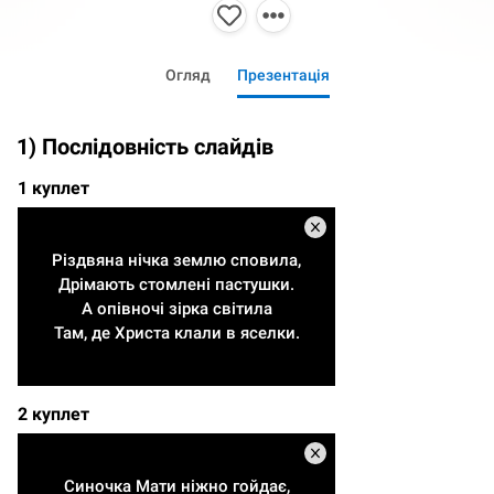
Огляд
Презентація
1) Послідовність слайдів
1 куплет
Різдвяна нічка землю сповила,
Дрімають стомлені пастушки.
А опівночі зірка світила
Там, де Христа клали в яселки.
2 куплет
Синочка Мати ніжно гойдає,