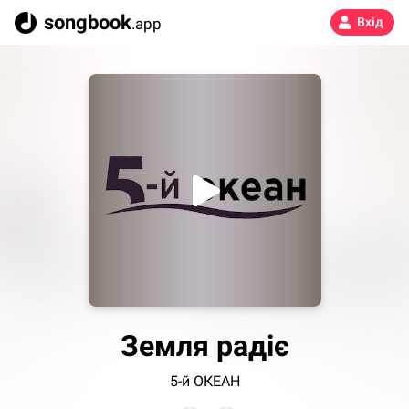
songbook
.app
Вхід
Земля радіє
5-й ОКЕАН