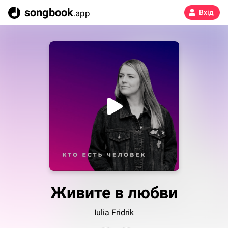
songbook
.app
Вхід
Живите в любви
Iulia Fridrik