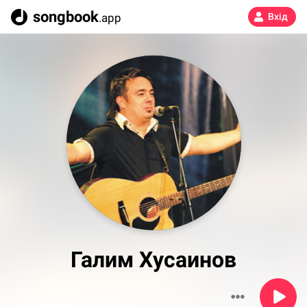
songbook
.app
Вхід
Галим Хусаинов