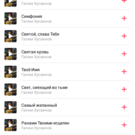
Галим Хусаинов
Симфония
Галим Хусаинов
Святой, слава Тебе
Галим Хусаинов
Святая кровь
Галим Хусаинов
Твоё Имя
Галим Хусаинов
Свет, сияющий во тьме
Галим Хусаинов
Самый желанный
Галим Хусаинов
Ранами Твоими исцелен
Галим Хусаинов