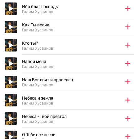
Ибо благ Господь
Галим Хусаинов
Как Ты велик
Галим Хусаинов
Кто ты?
Галим Хусаинов
Напои меня
Галим Хусаинов
Наш Бог свят и праведен
Галим Хусаинов
Небеса и земля
Галим Хусаинов
Небеса - Твой престол
Галим Хусаинов
О Тебе все песни