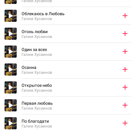
Галим Хусаинов
Облекаюсь в Любовь
Галим Хусаинов
Огонь любви
Галим Хусаинов
Один за всех
Галим Хусаинов
Осанна
Галим Хусаинов
Открытое небо
Галим Хусаинов
Первая любовь
Галим Хусаинов
По благодати
Галим Хусаинов