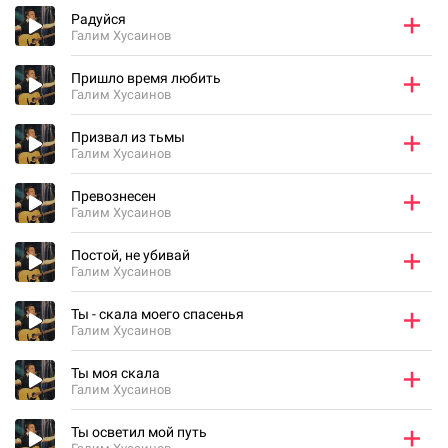
Радуйся
Галим Хусаинов
Пришло время любить
Галим Хусаинов
Призвал из тьмы
Галим Хусаинов
Превознесен
Галим Хусаинов
Постой, не убивай
Галим Хусаинов
Ты - скала моего спасенья
Галим Хусаинов
Ты моя скала
Галим Хусаинов
Ты осветил мой путь