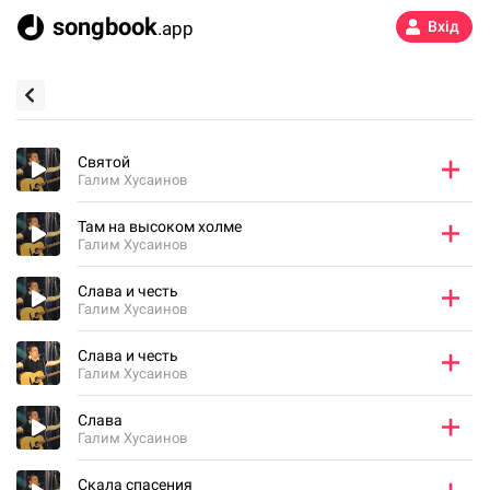
songbook
.app
Вхід
Святой
Галим Хусаинов
Там на высоком холме
Галим Хусаинов
Слава и честь
Галим Хусаинов
Слава и честь
Галим Хусаинов
Слава
Галим Хусаинов
Скала спасения