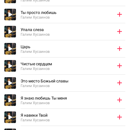
Галим Хусаинов
Ты просто любишь
Галим Хусаинов
Упала слеза
Галим Хусаинов
Царь
Галим Хусаинов
Чистые сердцем
Галим Хусаинов
Это место Божьей славы
Галим Хусаинов
Я знаю любишь Ты меня
Галим Хусаинов
Я навеки Твой
Галим Хусаинов