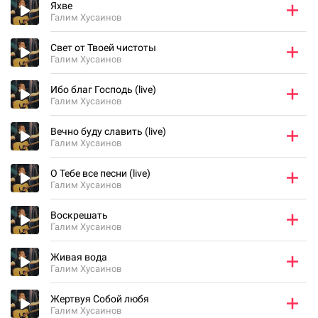
Яхве
Галим Хусаинов
Свет от Твоей чистоты
Галим Хусаинов
Ибо благ Господь (live)
Галим Хусаинов
Вечно буду славить (live)
Галим Хусаинов
О Тебе все песни (live)
Галим Хусаинов
Воскрешать
Галим Хусаинов
Живая вода
Галим Хусаинов
Жертвуя Собой любя
Галим Хусаинов