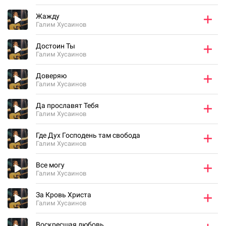
Жажду
Галим Хусаинов
Достоин Ты
Галим Хусаинов
Доверяю
Галим Хусаинов
Да прославят Тебя
Галим Хусаинов
Где Дух Господень там свобода
Галим Хусаинов
Все могу
Галим Хусаинов
За Кровь Христа
Галим Хусаинов
Воскресшая любовь