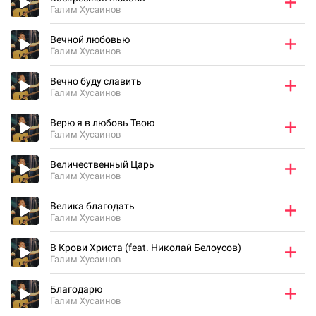
Галим Хусаинов
Вечной любовью
Галим Хусаинов
Вечно буду славить
Галим Хусаинов
Верю я в любовь Твою
Галим Хусаинов
Величественный Царь
Галим Хусаинов
Велика благодать
Галим Хусаинов
В Крови Христа (feat. Николай Белоусов)
Галим Хусаинов
Благодарю
Галим Хусаинов