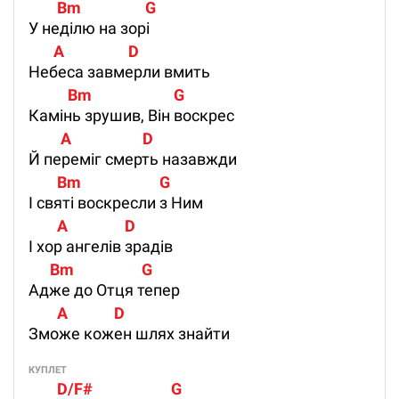
        Bm                  G
У неділю на зорі
       A                  D
Небеса завмерли вмить
           Bm                       G
Камінь зрушив, Він воскрес
         A                    D
Й переміг смерть назавжди
        Bm                      G
І святі воскресли з Ним
        A                D
І хор ангелів зрадів
      Bm                   G
Адже до Отця тепер
        A             D
Зможе кожен шлях знайти
КУПЛЕТ
        D/F#                      G