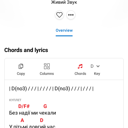
Живий Звук
Overview
Chords and lyrics
Copy
Columns
Chords
Key
| D(no3) / / / | / / / / | D(no3) / / / | / / / |
КУПЛЕТ
        D/F#            G
Без надії ми чекали
          A              D
У пітьмі довгий час