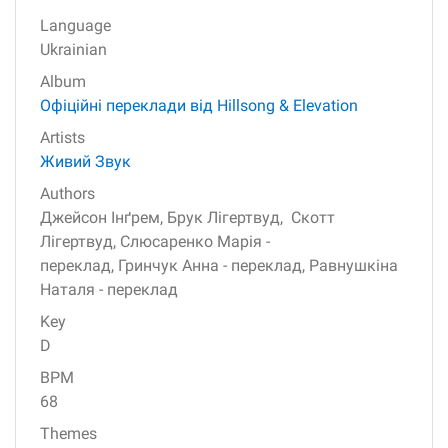
Language
Ukrainian
Album
Офіційні переклади від Hillsong & Elevation
Artists
Живий Звук
Authors
Джейсон Інґрем,
Брук Лігертвуд,
Скотт
Лігертвуд,
Слюсаренко Марія -
переклад,
Гринчук Анна - переклад,
Равнушкіна
Наталя - переклад
Key
D
BPM
68
Themes