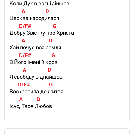
Коли Дух в вогні зійшов
          A                 D
Церква народилася
        D/F#                  G
Добру Звістку про Христа
          A                    D
Хай почує вся земля
        D/F#                 G
В Його Імені й крові
           A                  D
Я свободу віднайшов
       D/F#                G
Воскресила до життя
        A            D
Ісус, Твоя Любов