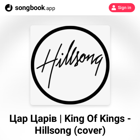
songbook
.app
Sign in
Цар Царів | King Of Kings -
Hillsong (cover)