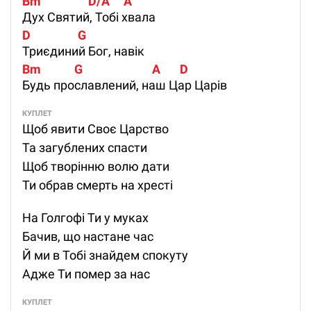
Bm                 D/A     A
Дух Святий, Тобі хвала
D                 G
Триєдиний Бог, навік
Bm            G                         A       D
Будь прославлений, наш Цар Царів
КУПЛЕТ
Щоб явити Своє Царство
Та загублених спасти
Щоб творінню волю дати
Ти обрав смерть на хресті
На Голгофі Ти у муках
Бачив, що настане час
Й ми в Тобі знайдем спокуту
Адже Ти помер за нас
КУПЛЕТ