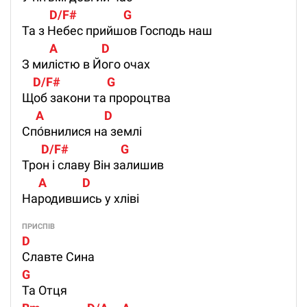
          D/F#                 G
Та з Небес прийшов Господь наш
          A                D
З милістю в Його очах
    D/F#                 G
Щоб закони та пророцтва
     A                      D
Спо́внилися на землі
       D/F#                   G
Трон і славу Він залишив
      A             D
Народившись у хліві
ПРИСПІВ
D                 
Славте Сина
G 
Та Отця