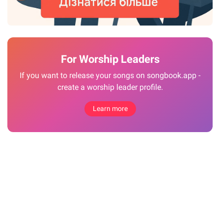
For Worship Leaders
If you want to release your songs on songbook.app -
create a worship leader profile.
Learn more