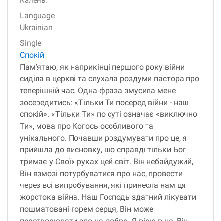
Калень.
Language
Ukrainian
Single
Спокій
Памʼятаю, як наприкінці першого року війни
сиділа в церкві та слухала роздуми пастора про
теперішній час. Одна фраза змусила мене
зосередитись: «Тільки Ти посеред війни - наш
спокій». «Тільки Ти» по суті означає «виключно
Ти», мова про Когось особливого та
унікального. Почавши роздумувати про це, я
прийшла до висновку, що справді тільки Бог
тримає у Своїх руках цей світ. Він небайдужий,
Він взмозі потурбуватися про нас, провести
через всі випробування, які принесла нам ця
жорстока війна. Наш Господь здатний лікувати
пошматовані горем серця, Він може
перетворювати зло на добро. Я вірю в це. Він -