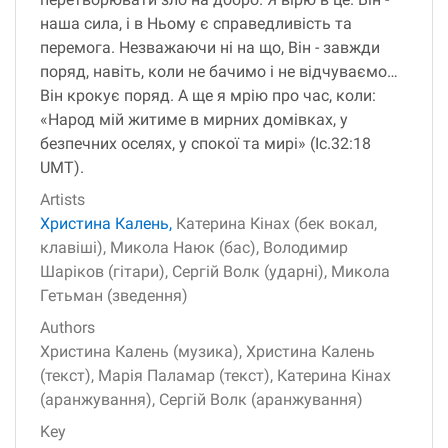
наша сила, і в Ньому є справедливість та
перемога. Незважаючи ні на що, Він - завжди
поряд, навіть, коли не бачимо і не відчуваємо…
Він крокує поряд. А ще я мрію про час, коли:
«Народ мій житиме в мирних домівках, у
безпечних оселях, у спокої та мирі» (Іс.32:18
UMT).
Artists
Христина Калень,
Катерина Кінах (бек вокал,
клавіші),
Микола Наюк (бас),
Володимир
Шаріков (гітари),
Сергій Волк (ударні),
Микола
Гетьман (зведення)
Authors
Христина Калень (музика),
Христина Калень
(текст),
Марія Паламар (текст),
Катерина Кінах
(аранжування),
Сергій Волк (аранжування)
Key