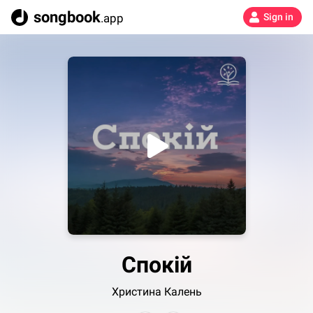
songbook
.app
Sign in
Спокій
Христина Калень