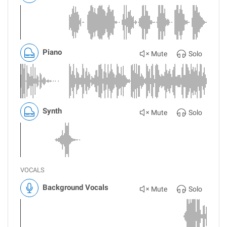
Piano
Mute
Solo
Synth
Mute
Solo
VOCALS
Background Vocals
Mute
Solo