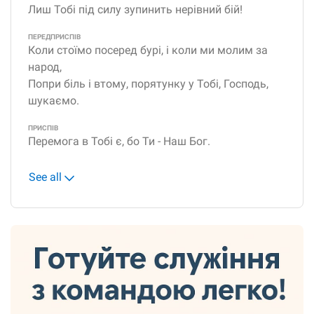
Лиш Тобі під силу зупинить нерівний бій!
ПЕРЕДПРИСПІВ
Коли стоїмо посеред бурі, і коли ми молим за
народ,
Попри біль і втому, порятунку у Тобі, Господь,
шукаємо.
ПРИСПІВ
Перемога в Тобі є, бо Ти - Наш Бог.
See all