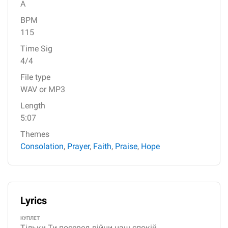
A
BPM
115
Time Sig
4/4
File type
WAV or MP3
Length
5:07
Themes
Consolation
,
Prayer
,
Faith
,
Praise
,
Hope
Lyrics
КУПЛЕТ
Тільки Ти посеред війни наш спокій.