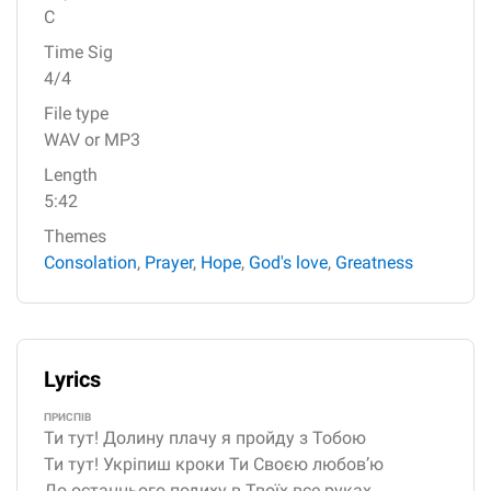
C
Time Sig
4/4
File type
WAV or MP3
Length
5:42
Themes
Consolation
,
Prayer
,
Hope
,
God's love
,
Greatness
Lyrics
ПРИСПІВ
Ти тут! Долину плачу я пройду з Тобою
Ти тут! Укріпиш кроки Ти Своєю любов’ю
До останнього подиху в Твоїх все руках