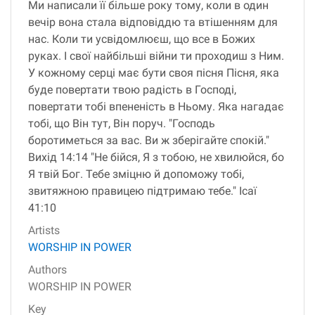
Ми написали її більше року тому, коли в один
вечір вона стала відповіддю та втішенням для
нас. Коли ти усвідомлюєш, що все в Божих
руках. І свої найбільші війни ти проходиш з Ним.
У кожному серці має бути своя пісня Пісня, яка
буде повертати твою радість в Господі,
повертати тобі впененість в Ньому. Яка нагадає
тобі, що Він тут, Він поруч. "Господь
боротиметься за вас. Ви ж зберігайте спокій."
Вихід 14:14 "Не бійся, Я з тобою, не хвилюйся, бо
Я твій Бог. Тебе зміцню й допоможу тобі,
звитяжною правицею підтримаю тебе." Ісаї
41:10
Artists
WORSHIP IN POWER
Authors
WORSHIP IN POWER
Key