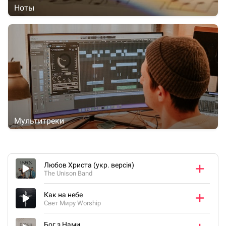
Ноты
Мультитреки
Любов Христа (укр. версія)
The Unison Band
Как на небе
Свет Миру Worship
Бог з Нами