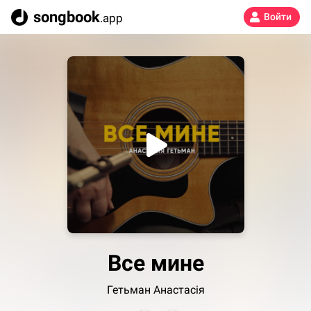
songbook
.app
Войти
Все мине
Гетьман Анастасія