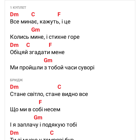
1 КУПЛЕТ
Dm          C                  F
Все минає, кажуть, і це
                 Gm
Колись мине, і стихне горе
Dm      C               F
Обіцяй згадати мене
                           Gm
Ми пройшли з тобой часи суворі
БРИДЖ
Dm                               C                 
Стане світло, стане видно все
                       F
Що ми в собі несем
                   Gm
І я заплачу і подякую тобі
Dm                         C  
Ти зі мною у темряві був