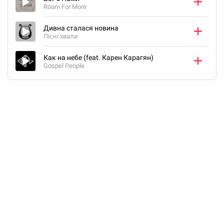
Room For More
Дивна сталася новина
Пісні хвали
Как на небе (feat. Карен Карагян)
Gospel People