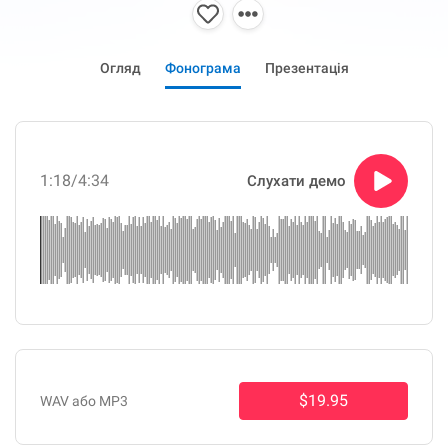
Огляд
Фонограма
Презентація
1:18
/4:34
Слухати демо
$19.95
WAV або MP3