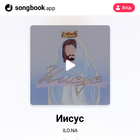
songbook
.app
Вхід
Иисус
ILO.NA