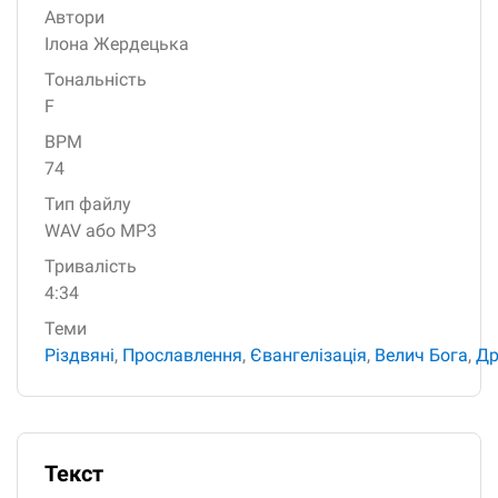
Автори
Ілона Жердецька
Тональність
F
BPM
74
Тип файлу
WAV або MP3
Тривалість
4:34
Теми
Різдвяні
,
Прославлення
,
Євангелізація
,
Велич Бога
,
Др
Текст