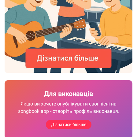
Для виконавців
Якщо ви хочете опублікувати свої пісні на
songbook.app - створіть профіль виконавця.
Дізнатись більше