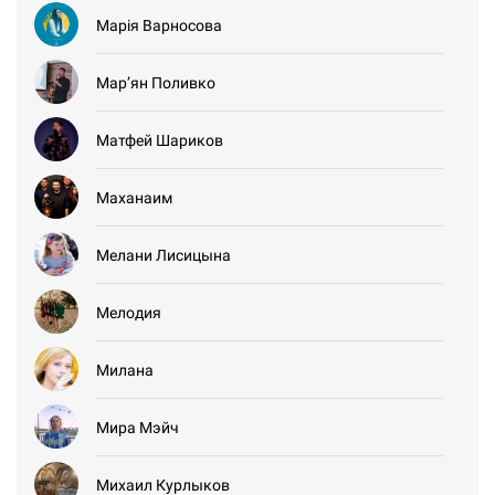
Марія Варносова
Мар’ян Поливко
Матфей Шариков
Маханаим
Мелани Лисицына
Мелодия
Милана
Мира Мэйч
Михаил Курлыков